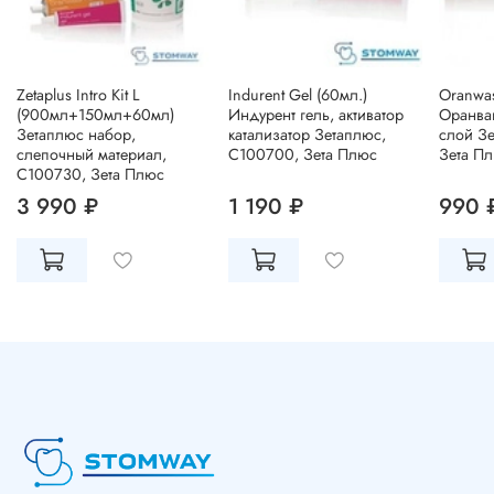
Zetaplus Intro Kit L
Indurent Gel (60мл.)
Oranwas
(900мл+150мл+60мл)
Индурент гель, активатор
Оранва
Зетаплюс набор,
катализатор Зетаплюс,
слой З
слепочный материал,
C100700, Зета Плюс
Зета Пл
C100730, Зета Плюс
3 990 ₽
1 190 ₽
990 