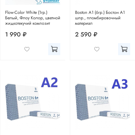
Flow-Color White (1гр.)
Boston A1 (6гр.) Бостон А1
Белый, Флоу Колор, цветной
шпр., пломбировочный
жидкотекучий композит
материал
1 990 ₽
2 590 ₽