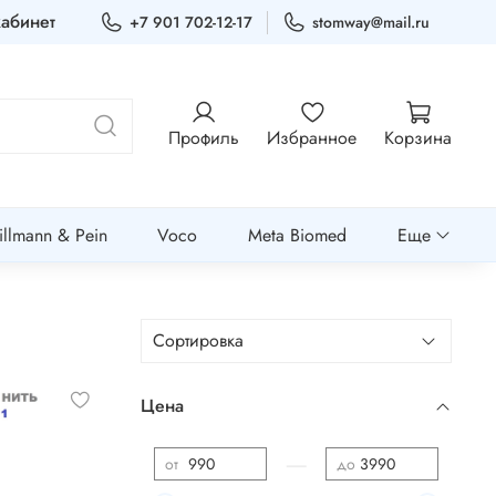
абинет
+7 901 702-12-17
stomway@mail.ru
Профиль
Избранное
Корзина
llmann & Pein
Voco
Meta Biomed
Еще
Цена
—
от
до