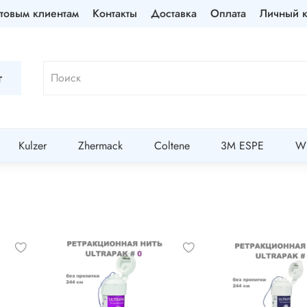
товым клиентам
Контакты
Доставка
Оплата
Личный к
г
Kulzer
Zhermack
Coltene
3M ESPE
Wi