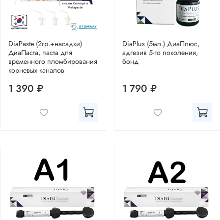
DiaPaste (2гр.+насадки)
DiaPlus (5мл.) ДиаПлюс,
ДиаПаста, паста для
адгезив 5-го поколения,
временного пломбирования
бонд
корневых каналов
1 390 ₽
1 790 ₽