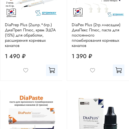
DiaPrep Plus (2шпр.*6гр.)
DiaPex Plus (2гр.+насадки)
ДиаПреп Плюс, крем ЭДТА
ДиаПекс Плюс, паста для
(15%) для обработки,
постоянного
расширения корневых
пломбирования корневых
каналов
каналов
1 490 ₽
1 390 ₽