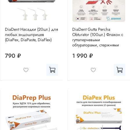
DiaDent Насадки (20шт.) для
DiaDent Gutta Percha
любых эндошприцев
Obturator (100шт.) Флакон с
(DiaPex, DiaPaste, DiaFlex)
гуттаперчевыми
обтураторами, стержнями
790 ₽
1 990 ₽