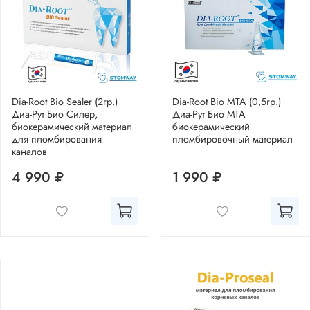
Dia-Root Bio Sealer (2гр.)
Dia-Root Bio MTA (0,5гр.)
Диа-Рут Био Силер,
Диа-Рут Био МТА
биокерамический материал
биокерамический
для пломбирования
пломбировочный материал
каналов
4 990 ₽
1 990 ₽