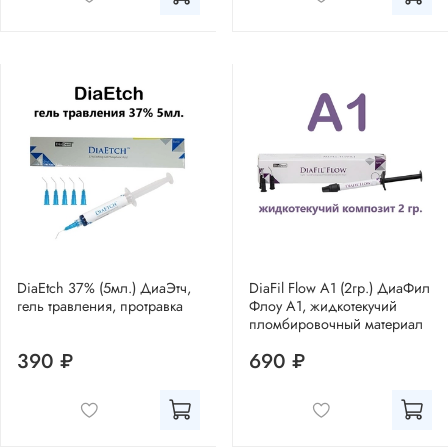
DiaEtch 37% (5мл.) ДиаЭтч,
DiaFil Flow A1 (2гр.) ДиаФил
гель травления, протравка
Флоу А1, жидкотекучий
пломбировочный материал
390 ₽
690 ₽