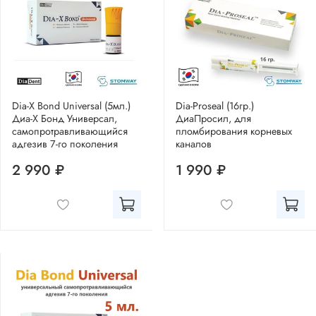
Dia-X Bond Universal (5мл.)
Dia-Proseal (16гр.)
Диа-Х Бонд Универсал,
ДиаПросил, для
самопротравливающийся
пломбирования корневых
адгезив 7-го поколения
каналов
2 990 ₽
1 990 ₽