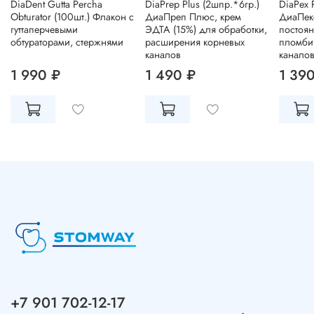
DiaDent Gutta Percha
DiaPrep Plus (2шпр.*6гр.)
DiaPex 
Obturator (100шт.) Флакон с
ДиаПреп Плюс, крем
ДиаПек
гуттаперчевыми
ЭДТА (15%) для обработки,
постоя
обтураторами, стержнями
расширения корневых
пломби
каналов
канало
1 990 ₽
1 490 ₽
1 39
+7 901 702-12-17