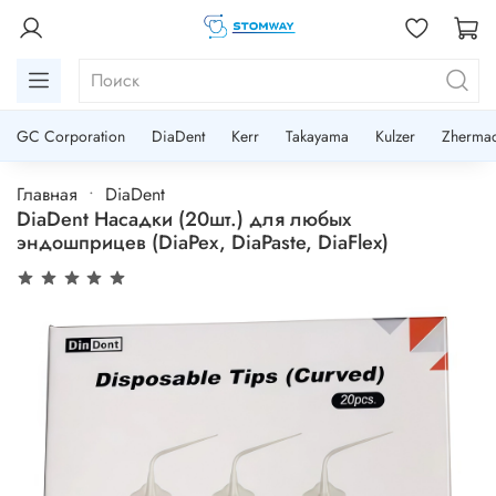
GC Corporation
DiaDent
Kerr
Takayama
Kulzer
Zherma
Главная
DiaDent
DiaDent Насадки (20шт.) для любых
эндошприцев (DiaPex, DiaPaste, DiaFlex)