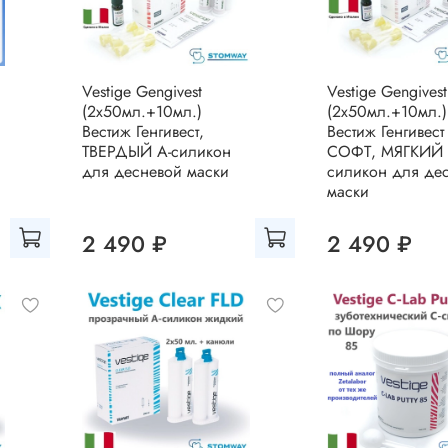
Vestige Gengivest
Vestige Gengives
(2x50мл.+10мл.)
(2x50мл.+10мл.)
Вестиж Генгивест,
Вестиж Генгивест
ТВЕРДЫЙ А-силикон
СОФТ, МЯГКИЙ 
для десневой маски
силикон для де
маски
2 490 ₽
2 490 ₽