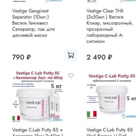
Vestige Gengivest
Vestige Clear THX
Separator (10мл.)
(2x50мл.) Вестиж
Вестиж Генгивест
Клиар, тиксотропный,
Сепаратор, лак для
прозрачный
десневой маски
лабораторный А-
силикон
790 ₽
2 490 ₽
Vestige C-Lab Putty 85 +
Vestige C-Lab Putty 85
Активатор (5кг+2х60гр.)
(5кг) Вестиж Ц-Лаб