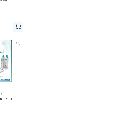
а
)
силикон