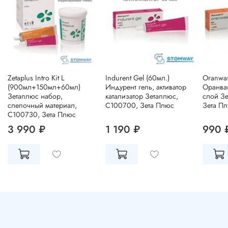
Zetaplus Intro Kit L
Indurent Gel (60мл.)
Oranwas
(900мл+150мл+60мл)
Индурент гель, активатор
Оранва
Зетаплюс набор,
катализатор Зетаплюс,
слой З
слепочный материал,
C100700, Зета Плюс
Зета Пл
C100730, Зета Плюс
3 990 ₽
1 190 ₽
990 