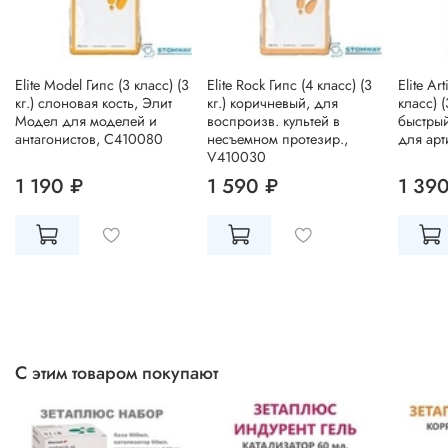
Elite Model Гипс (3 класс) (3
Elite Rock Гипс (4 класс) (3
Elite Ar
кг.) слоновая кость, Элит
кг.) коричневый, для
класс) (
Модел для моделей и
воспроизв. культей в
быстрый
антагонистов, C410080
несъемном протезир.,
для арт
V410030
1 190 ₽
1 590 ₽
1 39
С этим товаром покупают