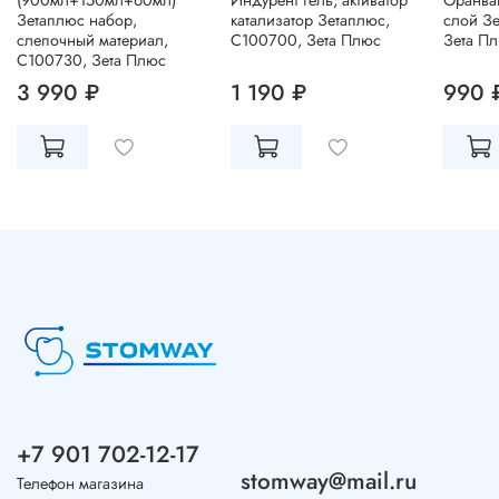
(900мл+150мл+60мл)
Индурент гель, активатор
Оранва
Зетаплюс набор,
катализатор Зетаплюс,
слой З
слепочный материал,
C100700, Зета Плюс
Зета Пл
C100730, Зета Плюс
3 990 ₽
1 190 ₽
990 
+7 901 702-12-17
stomway@mail.ru
Телефон магазина