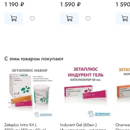
1 190 ₽
1 590 ₽
1 59
С этим товаром покупают
Zetaplus Intro Kit L
Indurent Gel (60мл.)
Oranwas