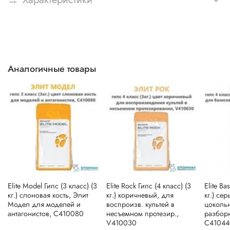
Аналогичные товары
Elite Model Гипс (3 класс) (3
Elite Rock Гипс (4 класс) (3
Elite Ba
кг.) слоновая кость, Элит
кг.) коричневый, для
кг.) се
Модел для моделей и
воспроизв. культей в
цоколь
антагонистов, C410080
несъемном протезир.,
разбор
V410030
C41044