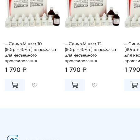
--- Синма-М цвет 10
--- Синма-М цвет 12
--- Синм
(80гр.+40мл.) пластмасса
(80гр.+40мл.) пластмасса
(80гр.+
для несъемного
для несъемного
для не
протезирования
протезирования
протез
1 790 ₽
1 790 ₽
1 790