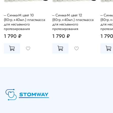
--- Синма-М цвет 10
--- Синма-М цвет 12
--- Синм
(80гр.+40мл.) пластмасса
(80гр.+40мл.) пластмасса
(80гр.+
для несъемного
для несъемного
для не
протезирования
протезирования
протез
1 790 ₽
1 790 ₽
1 790