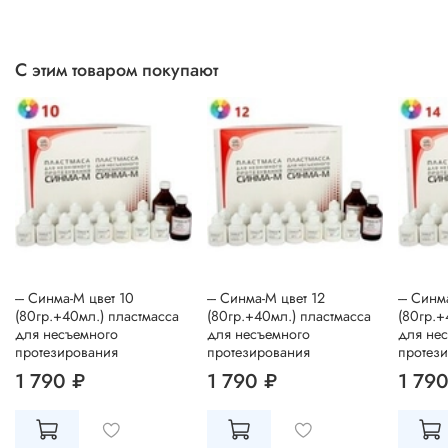
С этим товаром покупают
--- Синма-М цвет 10
--- Синма-М цвет 12
--- Синм
(80гр.+40мл.) пластмасса
(80гр.+40мл.) пластмасса
(80гр.+
для несъемного
для несъемного
для не
протезирования
протезирования
протез
1 790 ₽
1 790 ₽
1 790