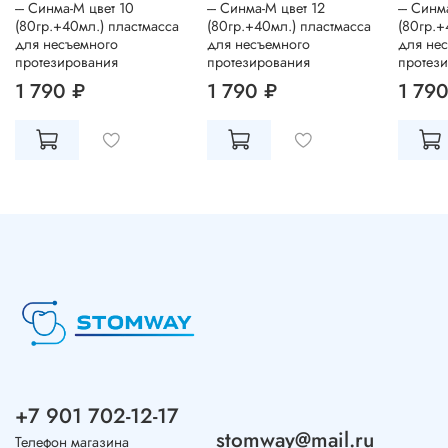
--- Синма-М цвет 10
--- Синма-М цвет 12
--- Синм
(80гр.+40мл.) пластмасса
(80гр.+40мл.) пластмасса
(80гр.+
для несъемного
для несъемного
для не
протезирования
протезирования
протез
1 790 ₽
1 790 ₽
1 790
+7 901 702-12-17
stomway@mail.ru
Телефон магазина