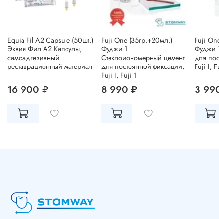
Equia Fil A2 Capsule (50шт.)
Fuji One (35гр.+20мл.)
Fuji On
Эквия Фил А2 Капсулы,
Фуджи 1
Фуджи 1
cамоадгезивный
Стеклоиономерный цемент
для пос
реставрационный материал
для постоянной фиксации,
Fuji I, F
Fuji I, Fuji 1
16 900 ₽
8 990 ₽
3 99