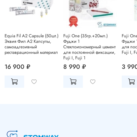
Equia Fil A2 Capsule (50шт.)
Fuji One (35гр.+20мл.)
Fuji On
Эквия Фил А2 Капсулы,
Фуджи 1
Фуджи 1
cамоадгезивный
Стеклоиономерный цемент
для пос
реставрационный материал
для постоянной фиксации,
Fuji I, F
Fuji I, Fuji 1
16 900 ₽
8 990 ₽
3 99