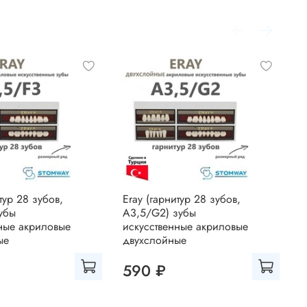
тур 28 зубов,
Eray (гарнитур 28 зубов,
E
убы
A3,5/G2) зубы
A
ные акриловые
искусственные акриловые
и
ые
двухслойные
д
590 ₽