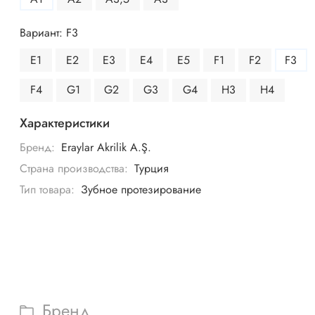
Вариант: F3
E1
E2
E3
E4
E5
F1
F2
F3
F4
G1
G2
G3
G4
H3
H4
Характеристики
Бренд:
Eraylar Akrilik A.Ş.
Страна производства:
Турция
Тип товара:
Зубное протезирование
Бренд