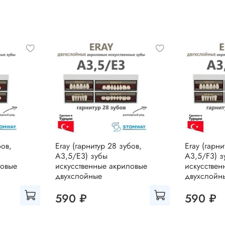
бов,
Eray (гарнитур 28 зубов,
Eray (гарни
A3,5/E3) зубы
A3,5/F3) з
ловые
искусственные акриловые
искусствен
двухслойные
двухслойн
590 ₽
590 ₽