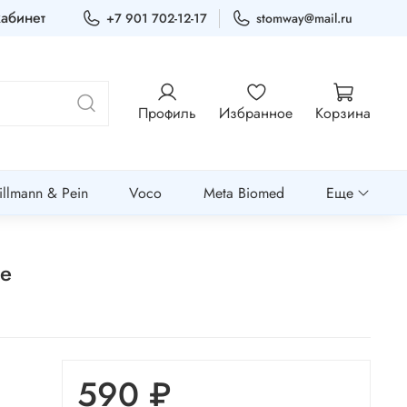
абинет
+7 901 702-12-17
stomway@mail.ru
Профиль
Избранное
Корзина
llmann & Pein
Voco
Meta Biomed
Еще
ые
590 ₽