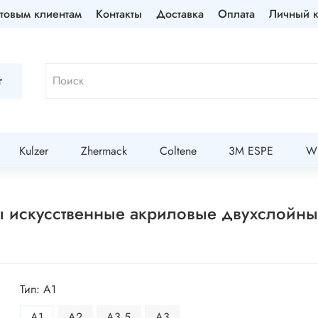
товым клиентам
Контакты
Доставка
Оплата
Личный к
г
Kulzer
Zhermack
Coltene
3M ESPE
Wi
убы искусственные акриловые двухслойн
Тип: A1
A1
A2
A3,5
A3