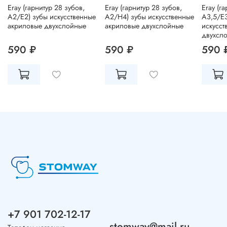
Eray (гарнитур 28 зубов,
Eray (гарнитур 28 зубов,
Eray (г
A2/E2) зубы искусственные
A2/H4) зубы искусственные
A3,5/E3
акриловые двухслойные
акриловые двухслойные
искусст
двухсл
590 ₽
590 ₽
590 
+7 901 702-12-17
stomway@mail.ru