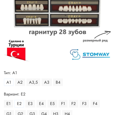
Тип: A1
A1
A2
A3,5
A3
B4
Вариант: E2
E1
E2
E3
E4
E5
F1
F2
F3
F4
G1
G2
G3
G4
H3
H4