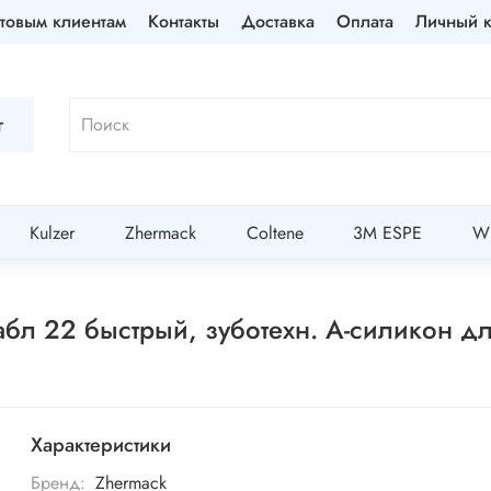
товым клиентам
Контакты
Доставка
Оплата
Личный к
г
Kulzer
Zhermack
Coltene
3M ESPE
Wi
т Дабл 22 быстрый, зуботехн. А-силикон
Характеристики
Бренд:
Zhermack