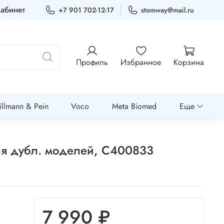
абинет
+7 901 702-12-17
stomway@mail.ru
Профиль
Избранное
Корзина
llmann & Pein
Voco
Meta Biomed
Еще
 для дубл. моделей, C400833
7 990 ₽