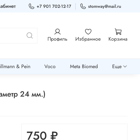
абинет
+7 901 702-12-17
stomway@mail.ru
Профиль
Избранное
Корзина
llmann & Pein
Voco
Meta Biomed
Еще
аметр 24 мм.)
750 ₽