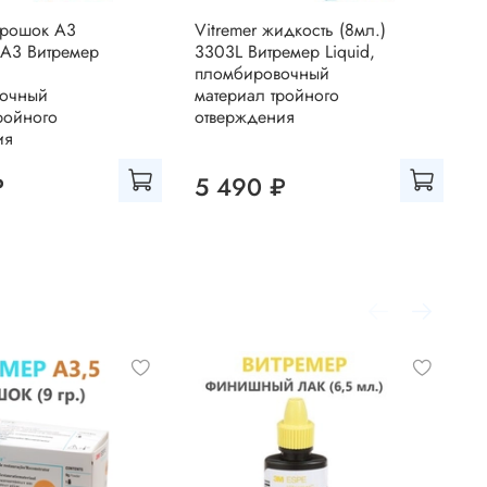
орошок А3
Vitremer жидкость (8мл.)
V
3A3 Витремер
3303L Витремер Liquid,
3
,
пломбировочный
(
вочный
материал тройного
В
ройного
отверждения
м
ия
о
₽
5 490 ₽