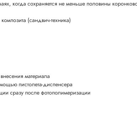
учаях, когда сохраняется не меньше половины коронково
композита (сандвич-техника)
 внесения материала
помощью пистолета-диспенсера
ации сразу после фотополимеризации