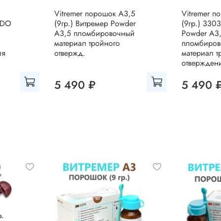
Vitremer порошок А3,5
Vitremer п
EDO
(9гр.) Витремер Powder
(9гр.) 330
A3,5 пломбировочный
Powder A3
материал тройного
пломбиро
ия
отвержд.
материал т
отвержден
5 490 ₽
5 490 