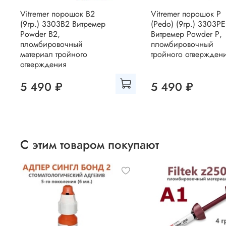
Vitremer порошок B2
Vitremer порошок P
(9гр.) 3303B2 Витремер
(Pedo) (9гр.) 3303P
Powder В2,
Витремер Powder Р,
пломбировочный
пломбировочный
материал тройного
тройного отвержден
отверждения
5 490 ₽
5 490 ₽
С этим товаром покупают