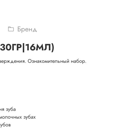
Бренд
(30ГР|16МЛ)
тверждения. Ознакомительный набор.
ня зуба
 молочных зубах
зубов