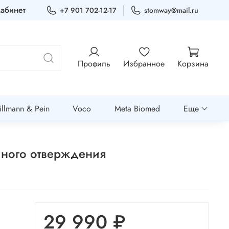
абинет
+7 901 702-12-17
stomway@mail.ru
Профиль
Избранное
Корзина
llmann & Pein
Voco
Meta Biomed
Еще
йного отверждения
29 990 ₽