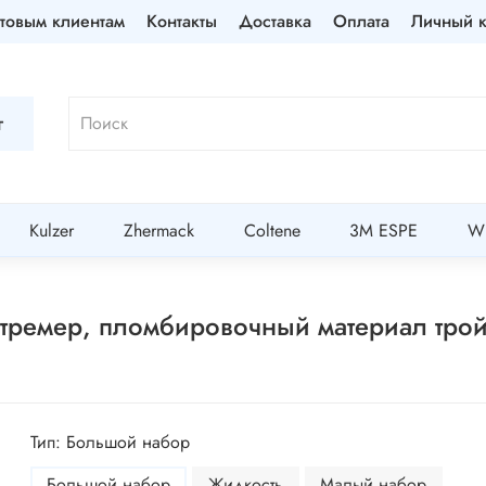
товым клиентам
Контакты
Доставка
Оплата
Личный к
г
Kulzer
Zhermack
Coltene
3M ESPE
Wi
тремер, пломбировочный материал тро
Тип: Большой набор
Большой набор
Жидкость
Малый набор