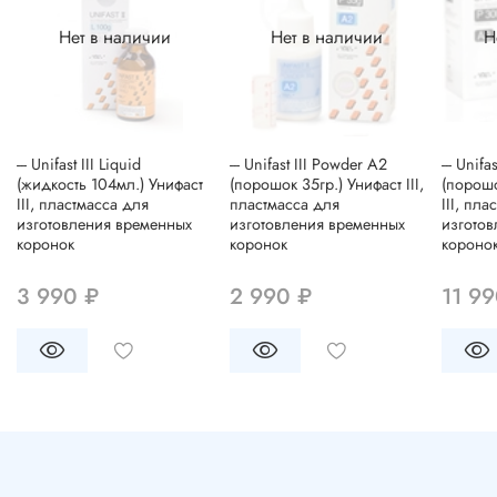
Нет в наличии
Нет в наличии
Н
--- Unifast III Liquid
--- Unifast III Powder A2
--- Unif
(жидкость 104мл.) Унифаст
(порошок 35гр.) Унифаст III,
(порошо
III, пластмасса для
пластмасса для
III, пл
изготовления временных
изготовления временных
изгото
коронок
коронок
короно
3 990 ₽
2 990 ₽
11 99