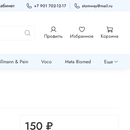
абинет
+7 901 702-12-17
stomway@mail.ru
Профиль
Избранное
Корзина
llmann & Pein
Voco
Meta Biomed
Еще
150 ₽