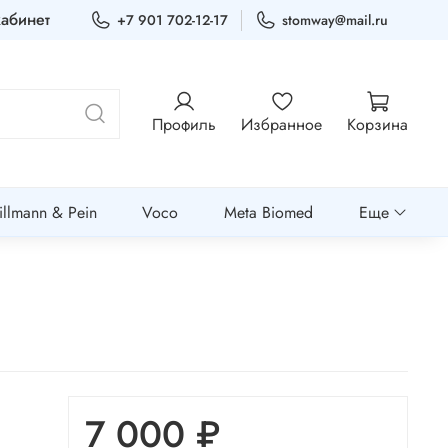
абинет
+7 901 702-12-17
stomway@mail.ru
Профиль
Избранное
Корзина
llmann & Pein
Voco
Meta Biomed
Еще
7 000 ₽