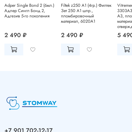
Adper Single Bond 2 (6мл.)
Filtek z250 A1 (4гр.) Филтек
Vitreme
Адпер Сингл Бонд 2,
Зет 250 А1 шпр.,
3303A3
Адгезив 5-го поколения
пломбировочный
A3, пл
материал, 6020A1
материа
отверж
2 490 ₽
2 490 ₽
5 49
+7 901 702-12-17