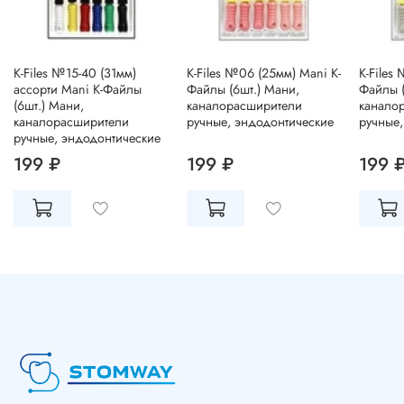
K-Files №15-40 (31мм)
K-Files №06 (25мм) Mani К-
K-Files
ассорти Mani К-Файлы
Файлы (6шт.) Мани,
Файлы (
(6шт.) Мани,
каналорасширители
канало
каналорасширители
ручные, эндодонтические
ручные,
ручные, эндодонтические
199 ₽
199 ₽
199 