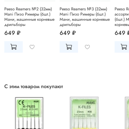
Peeso Reamers №2 (32мм)
Peeso Reamers №3 (32мм)
Peeso R
Mani Пизо Римеры (6шт.)
Mani Пизо Римеры (6шт.)
ассорт
Мани, машинные корневые
Мани, машинные корневые
(6шт.) 
дрильборы
дрильборы
корнев
649 ₽
649 ₽
649 
С этим товаром покупают