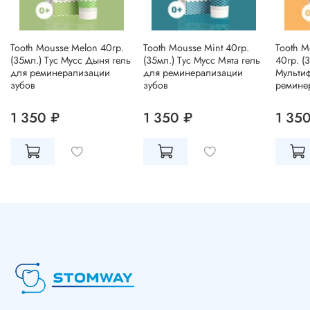
Tooth Mousse Melon 40гр.
Tooth Mousse Mint 40гр.
Tooth Mo
(35мл.) Тус Мусс Дыня гель
(35мл.) Тус Мусс Мята гель
40гр. (
для реминерализации
для реминерализации
Мультиф
зубов
зубов
ремине
1 350 ₽
1 350 ₽
1 35