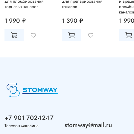
для пломбирования
для препарирования
и врем
корневых каналов
каналов
пломби
канало
1 990 ₽
1 390 ₽
1 99
+7 901 702-12-17
stomway@mail.ru
Телефон магазина