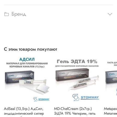
Бренд
С этим товаром покупают
AdSeal (13,5гр.) АдСил,
MD-ChelCream (2x7гр.)
Metapex
эндодонтический силер
ЭДТА 19% Челкрим, гель
Метапек