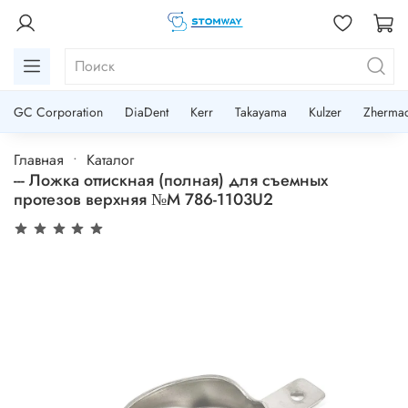
GC Corporation
DiaDent
Kerr
Takayama
Kulzer
Zherma
Главная
Каталог
--- Ложка оттискная (полная) для съемных
протезов верхняя №M 786-1103U2