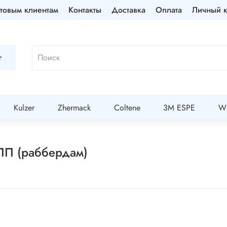
товым клиентам
Контакты
Доставка
Оплата
Личный к
г
Kulzer
Zhermack
Coltene
3M ESPE
Wi
ПП (раббердам)