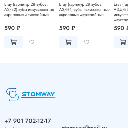
Eray (гарнитур 28 зубов,
Eray (гарнитур 28 зубов,
Eray (г
A2/E2) зубы искусственные
A2/H4) зубы искусственные
A3,5/E3
акриловые двухслойные
акриловые двухслойные
искусст
двухсл
590 ₽
590 ₽
590 
+7 901 702-12-17
stomway@mail.ru