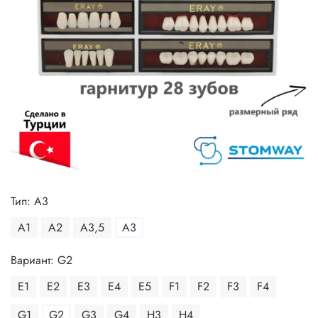
Тип: A3
A1
A2
A3,5
A3
Вариант: G2
E1
E2
E3
E4
E5
F1
F2
F3
F4
G1
G2
G3
G4
H3
H4