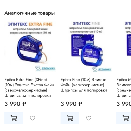
Аналогичные товары
Epitex Extra Fine (XFine)
Epitex Fine (10м) Эпитекс
Epitex 
(10м) Эпитекс Экстра Файн
Файн (мелкозернистые)
Эпитек
(сверхмелкозернистые)
Штрипсы для полировки
(средне
Штрипсы для полировки
Штрипс
3 990 ₽
3 990 ₽
3 99