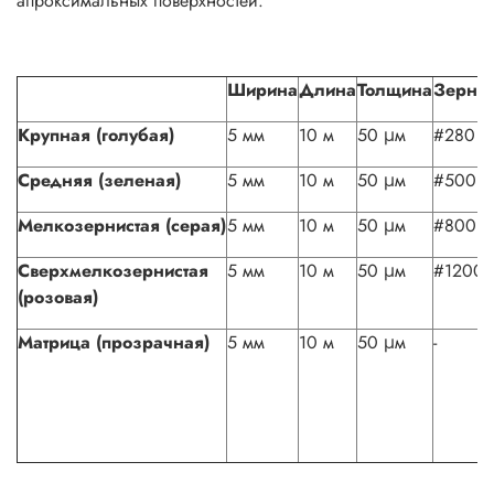
апроксимальных поверхностей.
Ширина
Длина
Толщина
Зернис
Крупная (голубая)
5 мм
10 м
50 μм
#280
Средняя (зеленая)
5 мм
10 м
50 μм
#500
Мелкозернистая
(серая)
5 мм
10 м
50 μм
#800
Сверхмелкозернистая
5 мм
10 м
50 μм
#1200
(розовая)
Матрица (прозрачная)
5 мм
10 м
50 μм
-