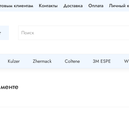
товым клиентам
Контакты
Доставка
Оплата
Личный к
г
Kulzer
Zhermack
Coltene
3M ESPE
Wi
именте