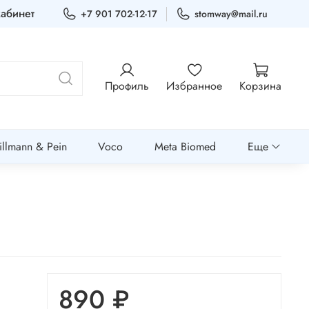
абинет
+7 901 702-12-17
stomway@mail.ru
Профиль
Избранное
Корзина
llmann & Pein
Voco
Meta Biomed
Еще
890 ₽