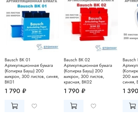
Bausch BK 01
Bausch BK 02
Bausch 
Артикуляционная бумага
Артикуляционная бумага
Артикул
(Копирка Бауш) 200
(Копирка Бауш) 200
(Копирк
микрон, 300 листов, синяя,
микрон, 300 листов,
200 мик
BK01
красная, BK02
синяя, 
1 790 ₽
1 790 ₽
1 39