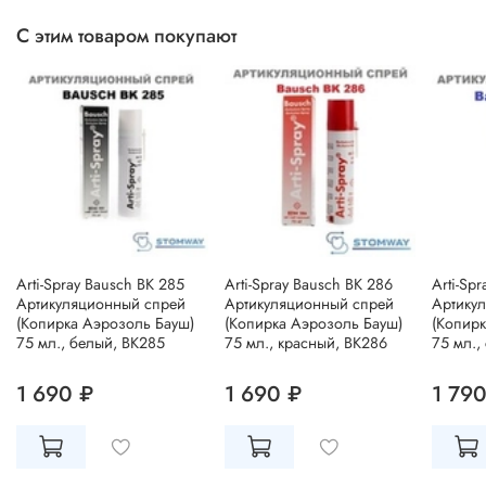
С этим товаром покупают
Arti-Spray Bausch BK 285
Arti-Spray Bausch BK 286
Arti-Sp
Артикуляционный спрей
Артикуляционный спрей
Артику
(Копирка Аэрозоль Бауш)
(Копирка Аэрозоль Бауш)
(Копирк
75 мл., белый, BK285
75 мл., красный, BK286
75 мл.,
1 690 ₽
1 690 ₽
1 790