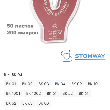
Тип: BK 04
BK 01
BK 02
BK 03
BK 04
BK 09
BK 10
BK 1001
BK 1002
BK 51
BK 52
BK 61
BK 62
BK 63
BK 80