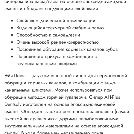
силером типа паста/паста на основе эпоксидно-амидной
смолы и обладает следующими свойствами:
Свойством длительной герметизации
Выдающейся трехмерной стабильностью
Способностью к самоадгезии
Очень высокой рентгенконтрастностью
Постоянная обтурация корневых каналов зубов
Постоянного прикуса в комбинации с
внутриканальными штифтами.
Эйч-Плюс – двухкомпонентный силер для перманентной
обтурации корневых каналов, в комбинации с эндо-
канальными штифтами. Может использоваться при
обтурации методом горячей гуттаперчи. Силер AH-Plus
Dentsply изготовлен на основе эпоксидно-аминовой
смолы. Обладает высокой рентгеноконтрастностью (самой
высокой по сравнению с другими пломбировочными
внутриканальными материалами на основе эпоксидной
смолы).В ходе более чем десятилетнего опыта