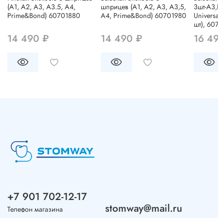
(А1, А2, А3, А3.5, А4,
шприцев (А1, А2, А3, А3,5,
3шт-А3
Prime&Bond) 60701880
А4, Prime&Bond) 60701980
Univers
шт), 60
14 490 ₽
14 490 ₽
16 4
+7 901 702-12-17
stomway@mail.ru
Телефон магазина